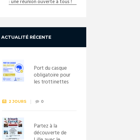
: une réunion ouverte à tous !
ACTUALITÉ RÉCENTE
Port du casque
obligatoire pour
les trottinettes
électriques dès
le 1er
septembre
2 JOURS
0
2026
Partez à la
découverte de
Lille avec le