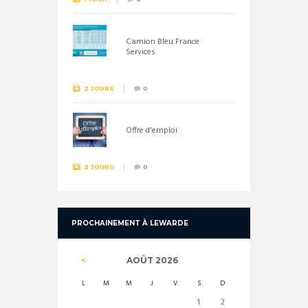
Camion Bleu France
Services
2 JOURS
0
Offre d'emploi
2 JOURS
0
PROCHAINEMENT À LEWARDE
AOÛT
2026
L
M
M
J
V
S
D
1
2