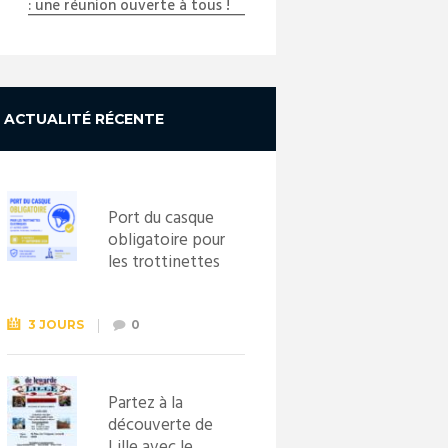
: une réunion ouverte à tous !
ACTUALITÉ RÉCENTE
Port du casque
obligatoire pour
les trottinettes
électriques dès
le 1er
septembre
3 JOURS
0
2026
Partez à la
découverte de
Lille avec le