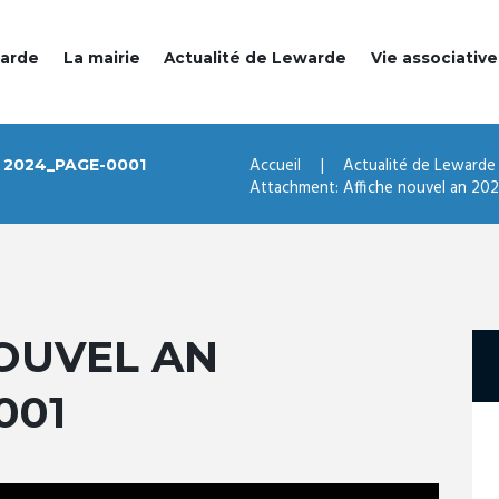
warde
La mairie
Actualité de Lewarde
Vie associative
Accueil
Actualité de Lewarde
 2024_PAGE-0001
Attachment: Affiche nouvel an 2
OUVEL AN
001