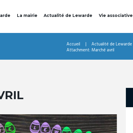
warde
La mairie
Actualité de Lewarde
Vie associative
Accueil
Actualité de Lewarde
Attachment: Marché avril
VRIL