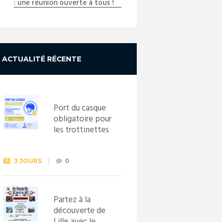
: une réunion ouverte à tous !
ACTUALITÉ RÉCENTE
Port du casque
obligatoire pour
les trottinettes
électriques dès
le 1er
septembre
3 JOURS
0
2026
Partez à la
découverte de
Lille avec le