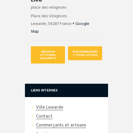
place des vésignons
Place des Vésignons
Lewarde
,
59287
France
+ Google
Map
RÉUNION
RASSEMBLEMEN
CITOYENS
T POUR LA PAIX
VIGILANTS
LIENS INTERNES
Ville Lewarde
Contact
Commerçants et artisans