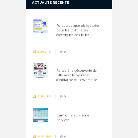
ACTUALITÉ RÉCENTE
Port du casque obligatoire
pour les trottinettes
électriques dès le 1er
septembre 2026
5 JOURS
0
Partez à la découverte de
Lille avec le Syndicat
d’initiative de Lewarde, le
26 septembre !
5 JOURS
0
Camion Bleu France
Services
6 JOURS
0