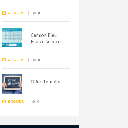
Syndicat
d’initiative de
Lewarde, le 26
4 JOURS
0
septembre !
Camion Bleu
France Services
4 JOURS
0
Offre d'emploi
5 JOURS
0