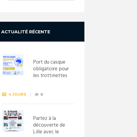
ACTUALITÉ RÉCENTE
Port du casque
obligatoire pour
les trottinettes
électriques dès
le 1er
septembre
4 JOURS
0
2026
Partez à la
découverte de
Lille avec le