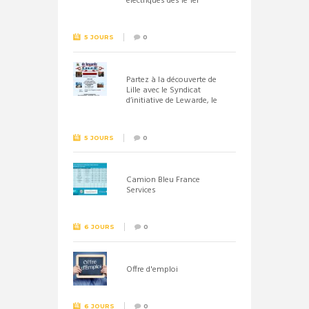
électriques dès le 1er
septembre 2026
5 JOURS
0
Partez à la découverte de
Lille avec le Syndicat
d’initiative de Lewarde, le
26 septembre !
5 JOURS
0
Camion Bleu France
Services
6 JOURS
0
Offre d'emploi
6 JOURS
0