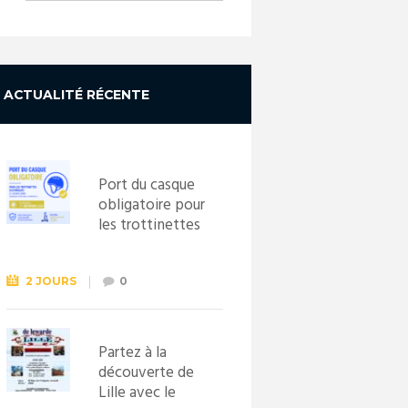
ACTUALITÉ RÉCENTE
Port du casque
obligatoire pour
les trottinettes
électriques dès
le 1er
septembre
2 JOURS
0
2026
Partez à la
découverte de
Lille avec le