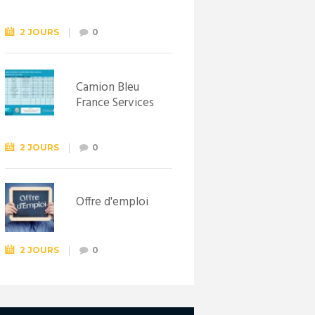
Syndicat
d’initiative de
Lewarde, le 26
2 JOURS
0
septembre !
Camion Bleu
France Services
2 JOURS
0
Offre d'emploi
2 JOURS
0