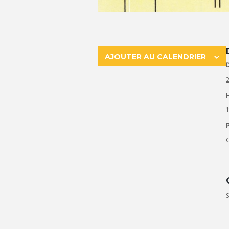
AJOUTER AU CALENDRIER
D
2
1
P
S