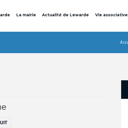
warde
La mairie
Actualité de Lewarde
Vie associative
Accu
ue
UIT