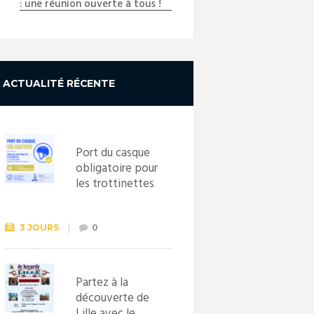
: une réunion ouverte à tous !
ACTUALITÉ RÉCENTE
Port du casque
obligatoire pour
les trottinettes
électriques dès
le 1er
septembre
3 JOURS
0
2026
Partez à la
découverte de
Lille avec le