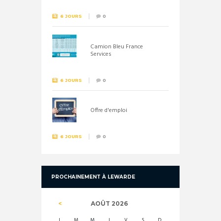
6 JOURS
0
Camion Bleu France
Services
6 JOURS
0
Offre d'emploi
6 JOURS
0
PROCHAINEMENT À LEWARDE
AOÛT
2026
L
M
M
J
V
S
D