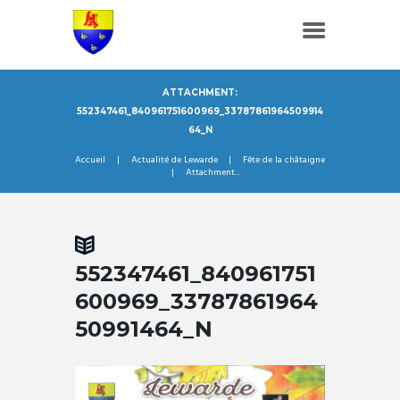
ATTACHMENT:
552347461_840961751600969_33787861964509914
64_N
Accueil
Actualité de Lewarde
Fête de la châtaigne
Attachment...
552347461_840961751
600969_33787861964
50991464_N