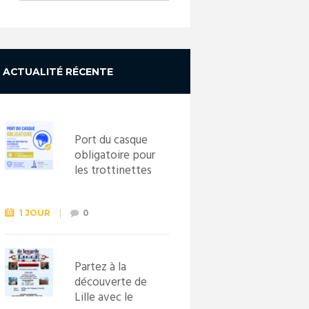
ACTUALITÉ RÉCENTE
Port du casque
obligatoire pour
les trottinettes
électriques dès
le 1er
septembre
1 JOUR
0
2026
Partez à la
découverte de
Lille avec le