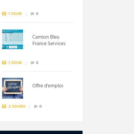
Syndicat
d’initiative de
Lewarde, le 26
1 JOUR
0
septembre !
Camion Bleu
France Services
1 JOUR
0
Offre d'emploi
2 JOURS
0