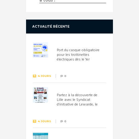
à tous !
ACTUALITÉ RÉCENTE
Port du casque obligatoire
pour les trottinettes
électriques dès le 1er
septembre 2026
4 JOURS
0
Partez à la découverte de
Lille avec le Syndicat
d’initiative de Lewarde, le
26 septembre !
4 JOURS
0