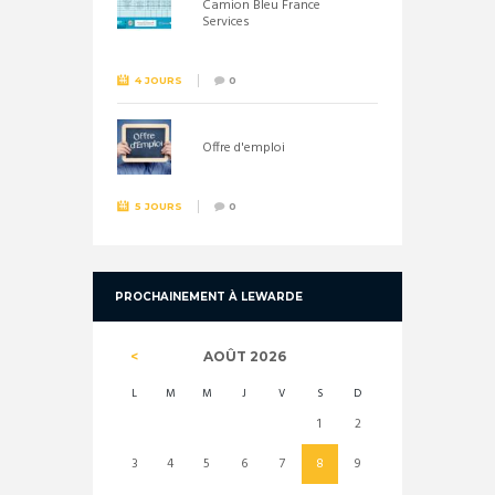
Camion Bleu France
Services
4 JOURS
0
Offre d'emploi
5 JOURS
0
PROCHAINEMENT À LEWARDE
AOÛT
2026
L
M
M
J
V
S
D
1
2
3
4
5
6
7
8
9