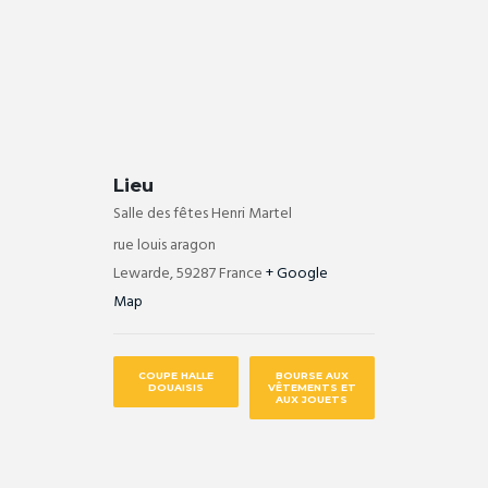
Lieu
Salle des fêtes Henri Martel
rue louis aragon
Lewarde
,
59287
France
+ Google
Map
COUPE HALLE
BOURSE AUX
DOUAISIS
VÊTEMENTS ET
AUX JOUETS