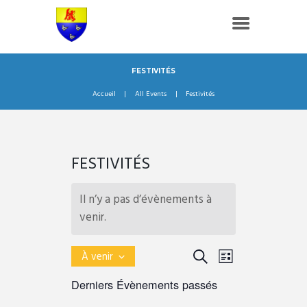
FESTIVITÉS
Accueil
All Events
Festivités
FESTIVITÉS
Il n’y a pas d’évènements à
venir.
R
N
R
À venir
L
e
S
E
A
I
Derniers Évènements passés
é
c
C
V
l
S