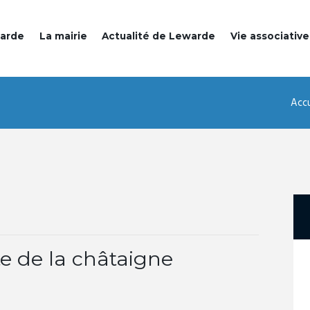
warde
La mairie
Actualité de Lewarde
Vie associative
Accu
te de la châtaigne