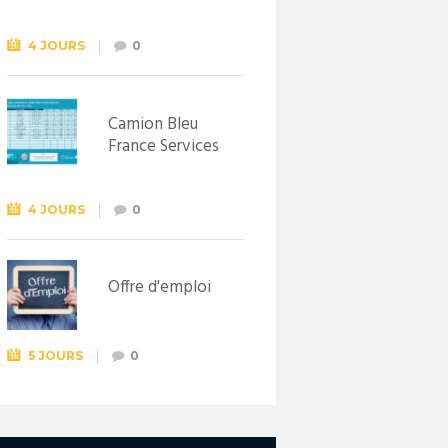
Syndicat
d’initiative de
Lewarde, le 26
4 JOURS
0
septembre !
Camion Bleu
France Services
4 JOURS
0
Offre d'emploi
5 JOURS
0