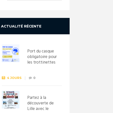
ACTUALITÉ RÉCENTE
Port du casque
obligatoire pour
les trottinettes
électriques dès
le 1er
septembre
4 JOURS
0
2026
Partez à la
découverte de
Lille avec le