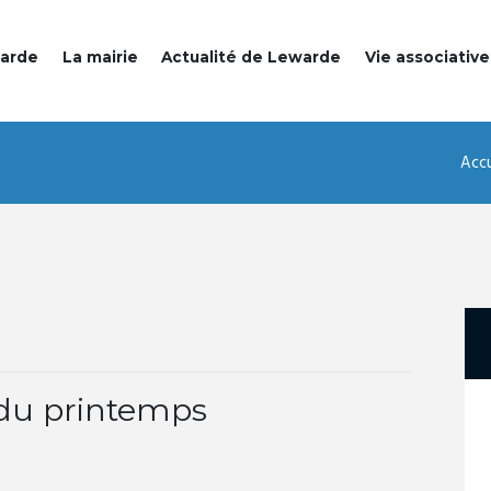
warde
La mairie
Actualité de Lewarde
Vie associative
Accu
du printemps