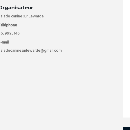
Organisateur
Balade canine sur Lewarde
Téléphone
0659995146
-mail
baladecaninesurlewarde@gmail.com