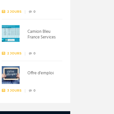
Syndicat
d’initiative de
Lewarde, le 26
2 JOURS
0
septembre !
Camion Bleu
France Services
2 JOURS
0
Offre d'emploi
3 JOURS
0