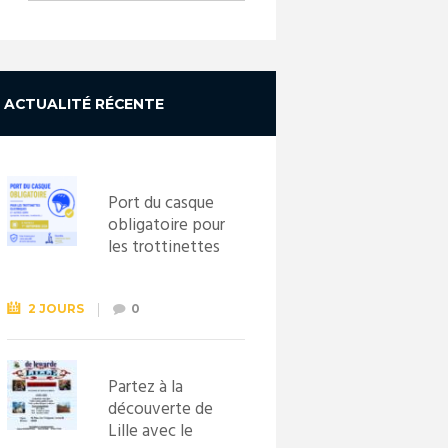
ACTUALITÉ RÉCENTE
Port du casque
obligatoire pour
les trottinettes
électriques dès
le 1er
septembre
2 JOURS
0
2026
Partez à la
découverte de
Lille avec le