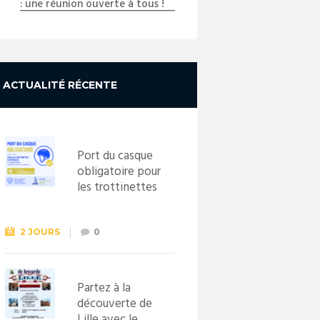
: une réunion ouverte à tous !
ACTUALITÉ RÉCENTE
Port du casque
obligatoire pour
les trottinettes
électriques dès
le 1er
septembre
2 JOURS
0
2026
Partez à la
découverte de
Lille avec le