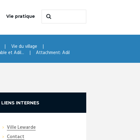
Vie pratique
Vie du village
le et Adil...
Attachment: Adil
LIENS INTERNES
Ville Lewarde
Contact