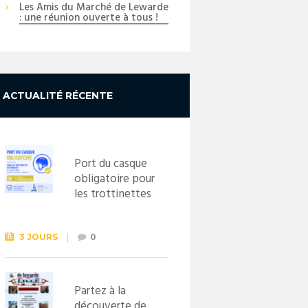
Les Amis du Marché de Lewarde
: une réunion ouverte à tous !
ACTUALITÉ RÉCENTE
Port du casque
obligatoire pour
les trottinettes
électriques dès
le 1er
septembre
3 JOURS
0
2026
Partez à la
découverte de