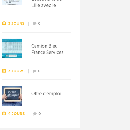
Lille avec le
Syndicat
d’initiative de
Lewarde, le 26
3 JOURS
0
septembre !
Camion Bleu
France Services
3 JOURS
0
Offre d'emploi
4 JOURS
0