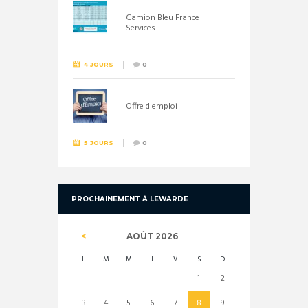
Camion Bleu France
Services
4 JOURS
0
Offre d'emploi
5 JOURS
0
PROCHAINEMENT À LEWARDE
AOÛT
2026
L
M
M
J
V
S
D
1
2
3
4
5
6
7
8
9