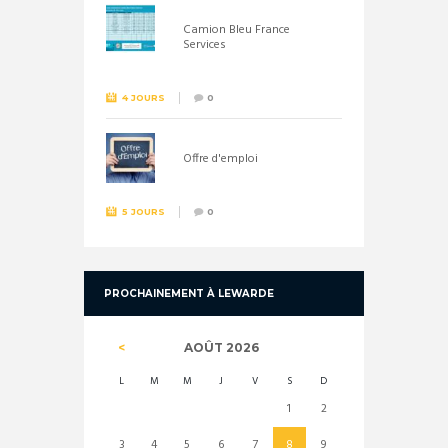
Camion Bleu France
Services
4 JOURS
0
Offre d'emploi
5 JOURS
0
PROCHAINEMENT À LEWARDE
AOÛT
2026
L
M
M
J
V
S
D
1
2
3
4
5
6
7
8
9