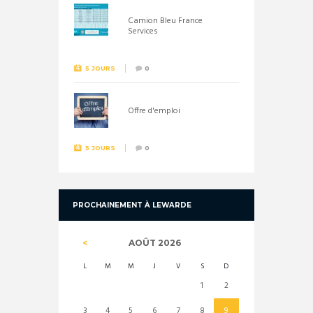
Camion Bleu France
Services
5 JOURS
0
Offre d'emploi
5 JOURS
0
PROCHAINEMENT À LEWARDE
AOÛT
2026
L
M
M
J
V
S
D
1
2
3
4
5
6
7
8
9