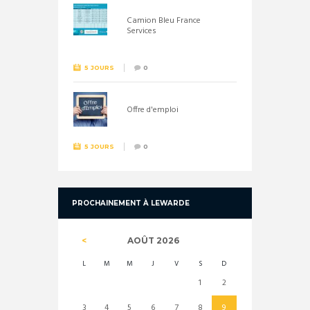
Camion Bleu France
Services
5 JOURS
0
Offre d'emploi
5 JOURS
0
PROCHAINEMENT À LEWARDE
AOÛT
2026
L
M
M
J
V
S
D
1
2
3
4
5
6
7
8
9