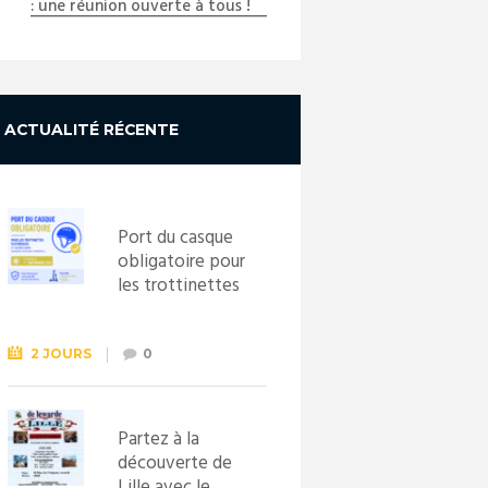
: une réunion ouverte à tous !
ACTUALITÉ RÉCENTE
Port du casque
obligatoire pour
les trottinettes
électriques dès
le 1er
septembre
2 JOURS
0
2026
Partez à la
découverte de
Lille avec le