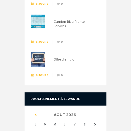
6 JOURS
0
Camion Bleu France
Services
6 JOURS
0
Offre d'emploi
6 JOURS
0
PROCHAINEMENT À LEWARDE
AOÛT
2026
L
M
M
J
V
S
D