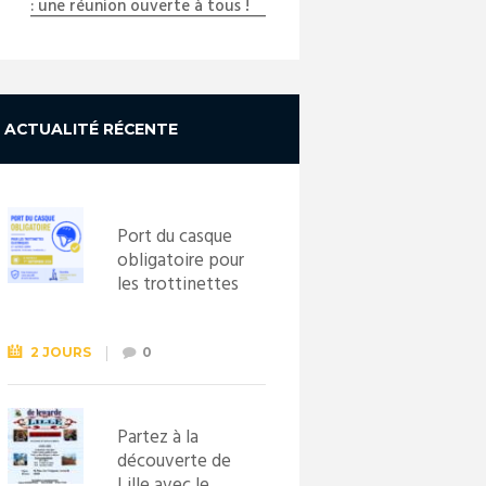
: une réunion ouverte à tous !
ACTUALITÉ RÉCENTE
Port du casque
obligatoire pour
les trottinettes
électriques dès
le 1er
septembre
2 JOURS
0
2026
Partez à la
découverte de
Lille avec le