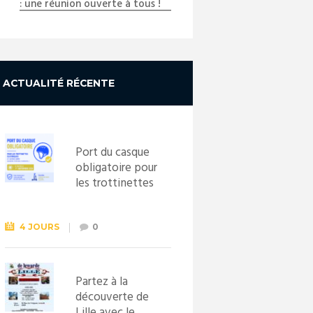
: une réunion ouverte à tous !
ACTUALITÉ RÉCENTE
Port du casque
obligatoire pour
les trottinettes
électriques dès
le 1er
septembre
4 JOURS
0
2026
Partez à la
découverte de
Lille avec le