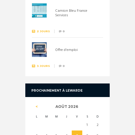
Camion Bleu France
Services
2 JOURS
0
Offre d'emploi
3 JOURS
0
PROCHAINEMENT À LEWARDE
AOÛT
2026
L
M
M
J
V
S
D
1
2