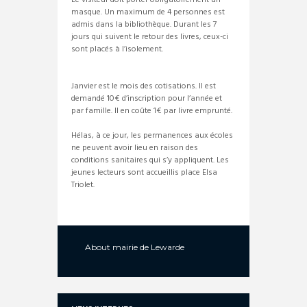
Le visiteur doit porter obligatoirement un
masque. Un maximum de 4 personnes est
admis dans la bibliothèque. Durant les 7
jours qui suivent le retour des livres, ceux-ci
sont placés à l’isolement.
Janvier est le mois des cotisations. Il est
demandé 10€ d’inscription pour l’année et
par famille. Il en coûte 1€ par livre emprunté.
Hélas, à ce jour, les permanences aux écoles
ne peuvent avoir lieu en raison des
conditions sanitaires qui s’y appliquent. Les
jeunes lecteurs sont accueillis place Elsa
Triolet.
About
mairie de Lewarde