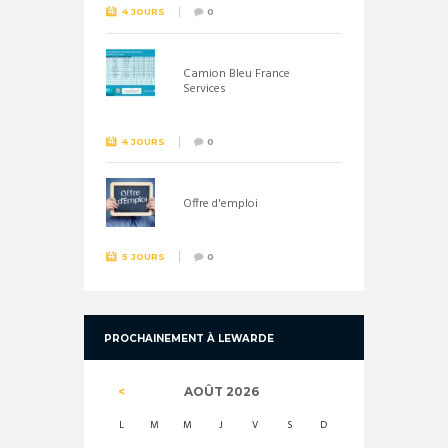
4 JOURS
0
Camion Bleu France
Services
4 JOURS
0
Offre d'emploi
5 JOURS
0
PROCHAINEMENT À LEWARDE
AOÛT
2026
L
M
M
J
V
S
D