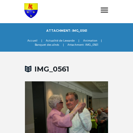
ATTACHMENT: IMG_0561
Accueil
Actualité de Lewarde
Animation
Banquet des aînés
Attachment: IMG_0561
IMG_0561