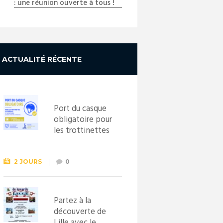
: une réunion ouverte à tous !
ACTUALITÉ RÉCENTE
Port du casque
obligatoire pour
les trottinettes
électriques dès
le 1er
septembre
2 JOURS
0
2026
Partez à la
découverte de
Lille avec le