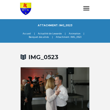
ATTACHMENT: IMG_0523
Accueil
Actualité de Lewarde
Animation
Banquet des aînés
Attachment: IMG_0523
IMG_0523