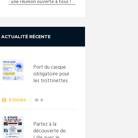
: une réunion ouverte à tous !
ACTUALITÉ RÉCENTE
Port du casque
obligatoire pour
les trottinettes
électriques dès
le 1er
septembre
3 JOURS
0
2026
Partez à la
découverte de
Lille avec le