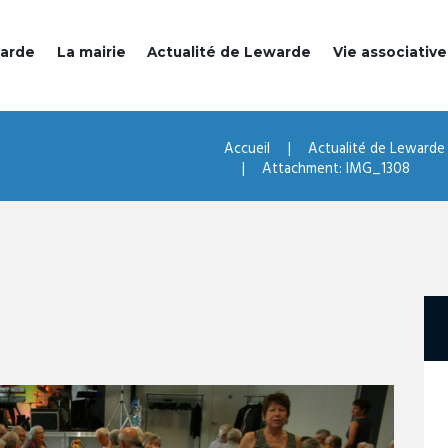
warde
La mairie
Actualité de Lewarde
Vie associative
Accueil
Actualité de Lewarde
Attachment: IMG_1308