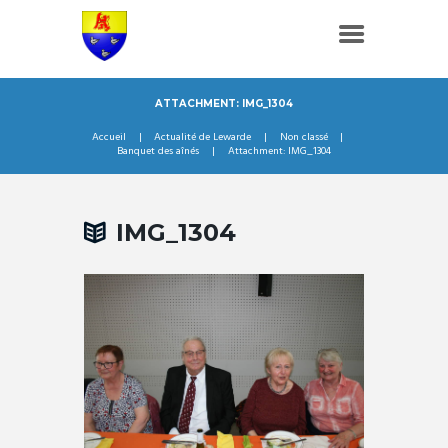
ATTACHMENT: IMG_1304
Accueil
Actualité de Lewarde
Non classé
Banquet des aînés
Attachment: IMG_1304
IMG_1304