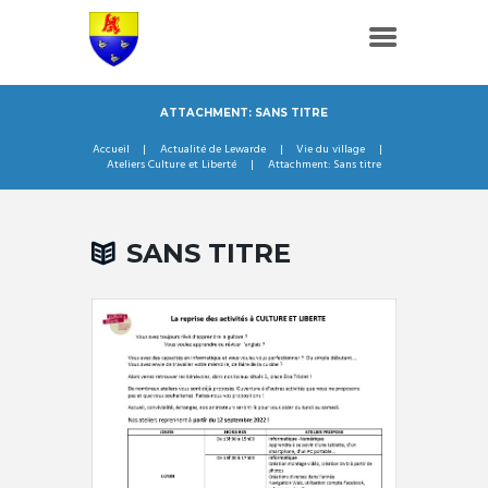
ATTACHMENT: SANS TITRE
Accueil
Actualité de Lewarde
Vie du village
Ateliers Culture et Liberté
Attachment: Sans titre
SANS TITRE