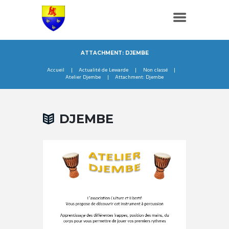
ATTACHMENT: DJEMBE
Accueil
Actualité de Lewarde
Non classé
Atelier Djembe
Attachment: Djembe
DJEMBE