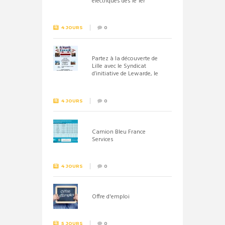
électriques dès le 1er
septembre 2026
4 JOURS
0
Partez à la découverte de
Lille avec le Syndicat
d’initiative de Lewarde, le
26 septembre !
4 JOURS
0
Camion Bleu France
Services
4 JOURS
0
Offre d'emploi
5 JOURS
0