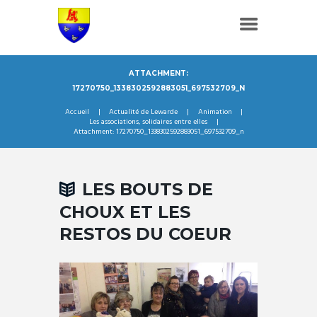
ATTACHMENT:
17270750_1338302592883051_697532709_N
Accueil
Actualité de Lewarde
Animation
Les associations, solidaires entre elles
Attachment: 17270750_1338302592883051_697532709_n
LES BOUTS DE
CHOUX ET LES
RESTOS DU COEUR