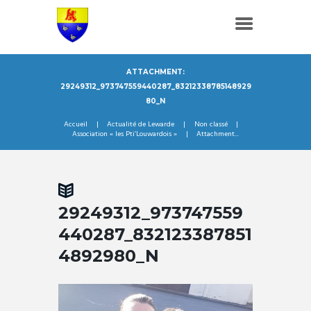
ATTACHMENT:
29249312_973747559440287_83212338785148929
80_N
Accueil
Actualité de Lewarde
Non classé
Association « les Pti’Louwardois »
Attachment...
29249312_973747559
440287_832123387851
4892980_N