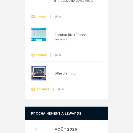
d’initiative de Lewarde, le
26 septembre !
1 JOUR
0
Camion Bleu France
Services
1 JOUR
0
Offre d'emploi
2 JOURS
0
PROCHAINEMENT À LEWARDE
AOÛT
2026