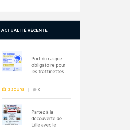
ACTUALITÉ RÉCENTE
Port du casque
obligatoire pour
les trottinettes
électriques dès
le 1er
septembre
2 JOURS
0
2026
Partez à la
découverte de
Lille avec le