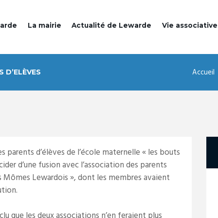
warde
La mairie
Actualité de Lewarde
Vie associative
Accueil
S D’ELÈVES
s parents d’élèves de l’école maternelle « les bouts
cider d’une fusion avec l’association des parents
les Mômes Lewardois », dont les membres avaient
tion.
nclu que les deux associations n’en feraient plus