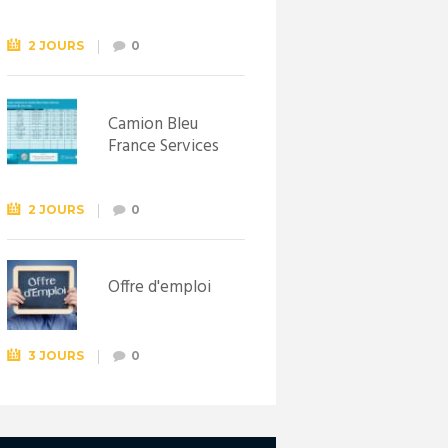
Syndicat
d’initiative de
Lewarde, le 26
2 JOURS
0
septembre !
Camion Bleu
France Services
2 JOURS
0
Offre d'emploi
3 JOURS
0