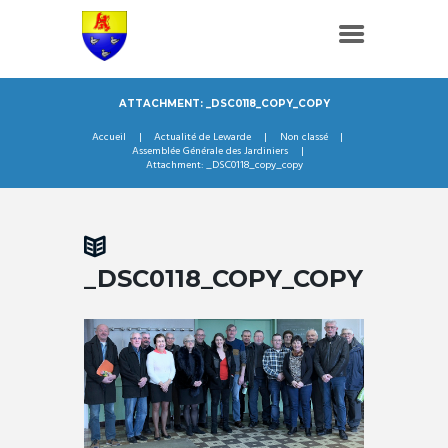
ATTACHMENT: _DSC0118_COPY_COPY
Accueil
Actualité de Lewarde
Non classé
Assemblée Générale des Jardiniers
Attachment: _DSC0118_copy_copy
_DSC0118_COPY_COPY