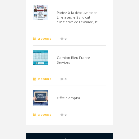
Partez à la découverte de
Lille avec le Syndicat
d’initiative de Lewarde, le
26 septembre !
2 JOURS
0
Camion Bleu France
Services
2 JOURS
0
Offre d'emploi
3 JOURS
0