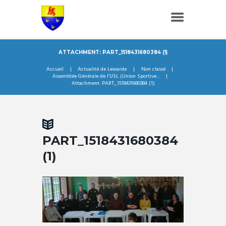
ATTACHMENT: PART_1518431680384 (1)
Accueil
Actualité de Lewarde
Non classé
Assemblée Générale de l’USL (Union Sportive...
Attachment: PART_1518431680384 (1)
PART_1518431680384
(1)