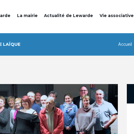
warde
La mairie
Actualité de Lewarde
Vie associative
Accueil
E LAÏQUE