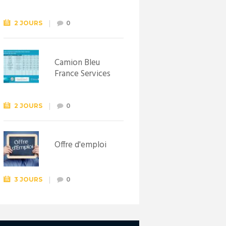
Syndicat
d’initiative de
Lewarde, le 26
2 JOURS
0
septembre !
Camion Bleu
France Services
2 JOURS
0
Offre d'emploi
3 JOURS
0