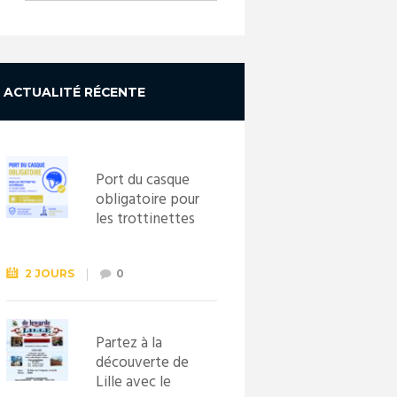
ACTUALITÉ RÉCENTE
Port du casque
obligatoire pour
les trottinettes
électriques dès
le 1er
septembre
2 JOURS
0
2026
Partez à la
découverte de
Lille avec le