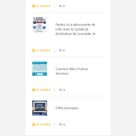
5 JOURS
0
Partez à la découverte de
Lille avec le Syndicat
d’initiative de Lewarde, le
26 septembre !
5 JOURS
0
Camion Bleu France
Services
6 JOURS
0
Offre d'emploi
6 JOURS
0