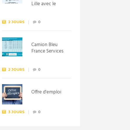
Lille avec le
Syndicat
d’initiative de
Lewarde, le 26
2 JOURS
0
septembre !
Camion Bleu
France Services
2 JOURS
0
Offre d'emploi
3 JOURS
0