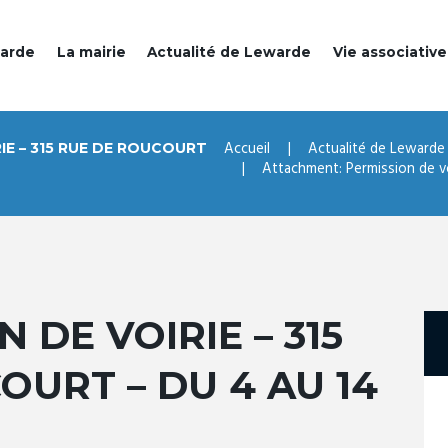
warde
La mairie
Actualité de Lewarde
Vie associative
Accueil
Actualité de Lewarde
IE – 315 RUE DE ROUCOURT
Attachment: Permission de voi
 DE VOIRIE – 315
OURT – DU 4 AU 14