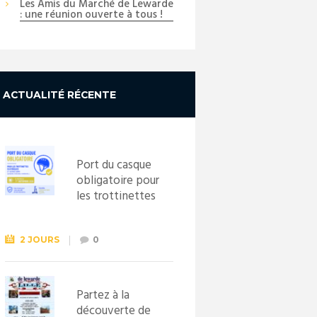
Les Amis du Marché de Lewarde
: une réunion ouverte à tous !
ACTUALITÉ RÉCENTE
Port du casque
obligatoire pour
les trottinettes
électriques dès
le 1er
septembre
2 JOURS
0
2026
Partez à la
découverte de