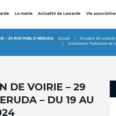
warde
La mairie
Actualité de Lewarde
Vie associative
Accueil
Actualité de Lewarde
IE – 29 RUE PABLO NERUDA
Attachment: Permission de voi
 DE VOIRIE – 29
ERUDA – DU 19 AU
024