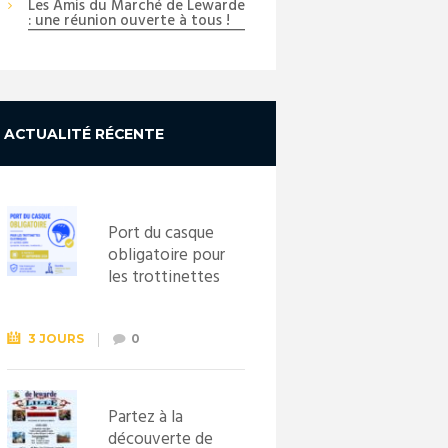
Les Amis du Marché de Lewarde
: une réunion ouverte à tous !
ACTUALITÉ RÉCENTE
Port du casque
obligatoire pour
les trottinettes
électriques dès
le 1er
septembre
3 JOURS
0
2026
Partez à la
découverte de