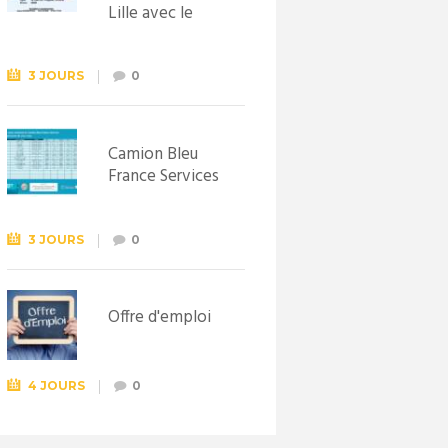
Lille avec le
Syndicat
d’initiative de
Lewarde, le 26
3 JOURS
0
septembre !
Camion Bleu
France Services
3 JOURS
0
Offre d'emploi
4 JOURS
0