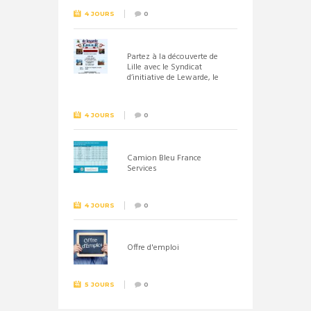
4 JOURS
0
Partez à la découverte de
Lille avec le Syndicat
d’initiative de Lewarde, le
26 septembre !
4 JOURS
0
Camion Bleu France
Services
4 JOURS
0
Offre d'emploi
5 JOURS
0