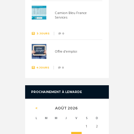
Camion Bleu France
Services
3 JOURS
0
Offre d'emploi
4 JOURS
0
PROCHAINEMENT À LEWARDE
AOÛT
2026
L
M
M
J
V
S
D
1
2