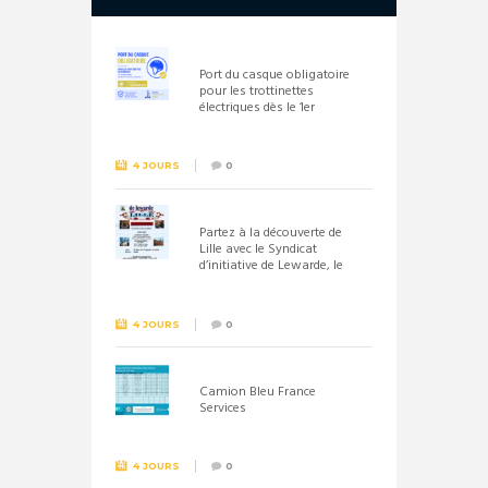
Port du casque obligatoire
pour les trottinettes
électriques dès le 1er
septembre 2026
4 JOURS
0
Partez à la découverte de
Lille avec le Syndicat
d’initiative de Lewarde, le
26 septembre !
4 JOURS
0
Camion Bleu France
Services
4 JOURS
0