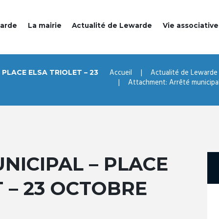
warde
La mairie
Actualité de Lewarde
Vie associative
Accueil
Actualité de Lewarde
PLACE ELSA TRIOLET – 23
Attachment: Arrêté municipal 
NICIPAL – PLACE
T – 23 OCTOBRE