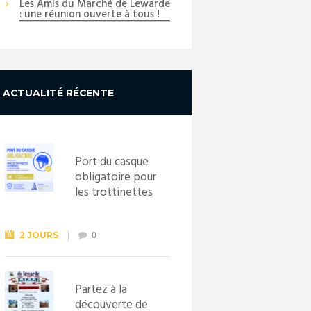
Les Amis du Marché de Lewarde
: une réunion ouverte à tous !
ACTUALITÉ RÉCENTE
Port du casque
obligatoire pour
les trottinettes
électriques dès
le 1er
septembre
2 JOURS
0
2026
Partez à la
découverte de