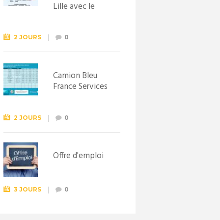
Lille avec le
Syndicat
d’initiative de
Lewarde, le 26
2 JOURS
0
septembre !
Camion Bleu
France Services
2 JOURS
0
Offre d'emploi
3 JOURS
0