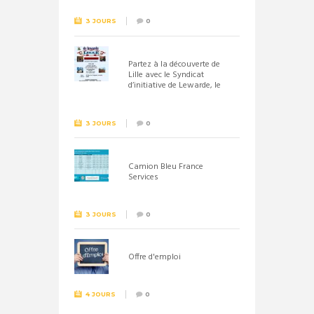
3 JOURS
0
Partez à la découverte de
Lille avec le Syndicat
d’initiative de Lewarde, le
26 septembre !
3 JOURS
0
Camion Bleu France
Services
3 JOURS
0
Offre d'emploi
4 JOURS
0