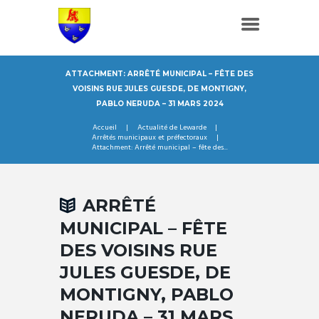
ATTACHMENT: ARRÊTÉ MUNICIPAL – FÊTE DES
VOISINS RUE JULES GUESDE, DE MONTIGNY,
PABLO NERUDA – 31 MARS 2024
Accueil
Actualité de Lewarde
Arrêtés municipaux et préfectoraux
Attachment: Arrêté municipal – fête des...
ARRÊTÉ
MUNICIPAL – FÊTE
DES VOISINS RUE
JULES GUESDE, DE
MONTIGNY, PABLO
NERUDA – 31 MARS